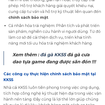
phép. Hỗ trợ khách hàng giải quyết khiếu nại,
cung cấp tư vấn và hỗ trợ kỹ thuật liên quan đến
chính sách bảo mật
.
Cá nhân hóa trải nghiệm: Phân tích và phát triển
sản phẩm, nghiên cứu hành vi người dùng. Từ đó
làm cơ sở để cải thiện dịch vụ, triển khai tính
năng mới tối ưu hóa trải nghiệm khách hàng.
Xem thêm
:
đá gà KK55
đá gà cưa
dao tựa game đang được săn đón !!!
Các công cụ thực hiện chính sách bảo mật tại
KK55
Nhà cái KK55 luôn tiên phong trong việc ứng dụng,
tích hợp công nghệ kỹ thuật hiện đại trong việc vận
hành nền tảng. Đây cũng là lợi thế lớn giúp chúng