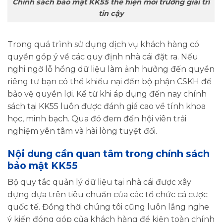
Chính sách bảo mật KK55 thể hiện môi trường giải trí
tin cậy
Trong quá trình sử dụng dịch vụ khách hàng có
quyền góp ý về các quy định nhà cái đặt ra. Nếu
nghi ngờ lỗ hổng dữ liệu làm ảnh hưởng đến quyền
riêng tư bạn có thể khiếu nại đến bộ phận CSKH để
bảo vệ quyền lợi. Kể từ khi áp dụng đến nay chính
sách tại KK55 luôn được đánh giá cao về tính khoa
học, minh bạch. Qua đó đem đến hội viên trải
nghiệm yên tâm và hài lòng tuyệt đối.
Nội dung cần quan tâm trong chính sách
bảo mật KK55
Bộ quy tắc quản lý dữ liệu tại nhà cái được xây
dựng dựa trên tiêu chuẩn của các tổ chức cá cược
quốc tế. Đồng thời chúng tôi cũng luôn lắng nghe
ý kiến đóng góp của khách hàng để kiện toàn chính