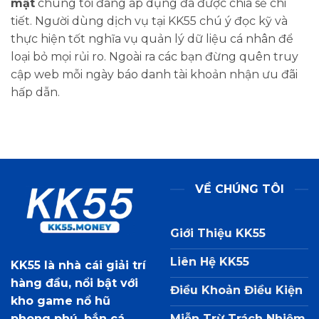
mật
chúng tôi đang áp dụng đã được chia sẻ chi
tiết. Người dùng dịch vụ tại KK55 chú ý đọc kỹ và
thực hiện tốt nghĩa vụ quản lý dữ liệu cá nhân để
loại bỏ mọi rủi ro. Ngoài ra các bạn đừng quên truy
cập web mỗi ngày báo danh tài khoản nhận ưu đãi
hấp dẫn.
VỀ CHÚNG TÔI
Giới Thiệu KK55
Liên Hệ KK55
KK55
là nhà cái giải trí
hàng đầu, nổi bật với
Điều Khoản Điều Kiện
kho game nổ hũ
phong phú, bắn cá
Miễn Trừ Trách Nhiệm