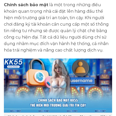
Chính sách bảo mật
là một trong những điều
khoản quan trọng nhà cái đặt lên hàng đầu thể
hiện môi trường giải trí an toàn, tin cậy. Khi người
chơi đăng ký tài khoản cần cung cấp một số thông
tin riêng tư nhưng sẽ được quản lý chặt chẽ bằng
công cụ hiện đại. Tất cả dữ liệu người dùng chỉ sử
dụng nhằm mục đích vận hành hệ thống, cá nhân
hóa trải nghiệm và nâng cao chất lượng dịch vụ.