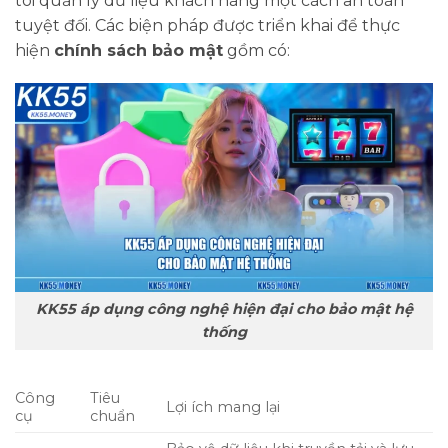
tôi quản lý dữ liệu khách hàng một cách an toàn
tuyệt đối. Các biện pháp được triển khai để thực
hiện
chính sách bảo mật
gồm có:
KK55 áp dụng công nghệ hiện đại cho bảo mật hệ
thống
Công
Tiêu
Lợi ích mang lại
cụ
chuẩn