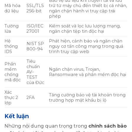
Bảo vệ dữ liệu khi truyền tải và lưu
Mã hóa
SSL/TLS
trữ từ máy chủ đến thiết bị cá nhân,
dữ liệu
256-bit
ngăn chặn hành vi truy cập trái
phép
Tường
ISO/IEC
Kiểm soát và lọc lưu lượng mạng,
lửa
27001
ngăn chặn tệp tin độc hại
Hệ
Phát hiện, cảnh báo và ngăn chặn
NIST SP
thống
nguy cơ tấn công mạng trong quá
800-94
IDS
trình truy cập web
Tiêu
Phần
chuẩn
mềm
Ngăn chặn virus, Trojan,
AV-
chống
Ransomware và phần mềm độc hại
TEST
mã độc
của Đức
Xác
Tăng cường bảo vệ tài khoản trong
thực 2
2FA
trường hợp mật khẩu bị lộ
lớp
Kết luận
Những nội dung quan trọng trong
chính sách bảo