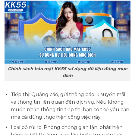
Chính sách bảo mật KK55 sử dụng dữ liệu đúng mục
đích
Tiếp thị: Quảng cáo, gửi thông báo, khuyến mãi
và thông tin liên quan đến dịch vụ. Nếu không
muốn nhận thông tin tiếp thị bạn có thể yêu cần
nhà cái dừng thực hiện công việc này.
Loại bỏ rủi ro: Phòng chống gian lận, phát hiện
hành vi bất thường, gian lận hoặc truy cập trái