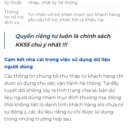
kỹ thuật
nhập, nhật ký hệ thống
Thông
Tin nhắn với bộ phận chăm sóc khách hàng,
tin hỗ trợ
yêu cầu hỗ trợ, phản hồi và khiếu nại
dịch vụ
Quyền riêng tư
luôn là chính sách
KK55 chú ý nhất !!!
Cam kết nhà cái trong việc sử dụng dữ liệu
người dùng
Các thông tin chúng tôi thu thập từ khách hàng chỉ
được sử dụng cho việc vận hành hệ thống. Tại đây
tuyệt đối không xảy ra tình trạng chia sẻ, bán dữ
liệu người dùng nhằm mục đích thương mại. Đồng
thời không tiết lộ danh tính khách hàng khi chưa có
sự đồng ý, các dữ liệu riêng tư chỉ được sử dụng
trong những trường hợp sau: