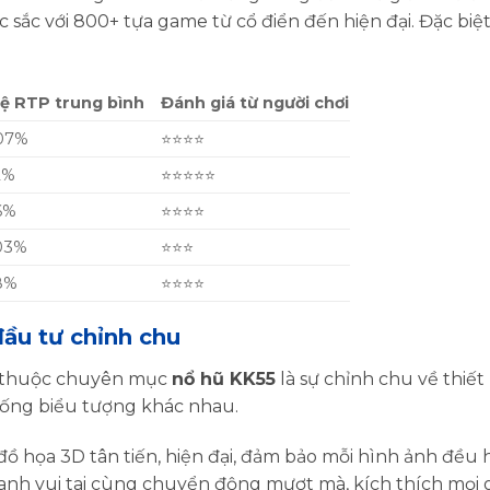
sắc với 800+ tựa game từ cổ điển đến hiện đại. Đặc biệ
lệ RTP trung bình
Đánh giá từ người chơi
07%
⭐⭐⭐⭐
2%
⭐⭐⭐⭐⭐
6%
⭐⭐⭐⭐
03%
⭐⭐⭐
8%
⭐⭐⭐⭐
ầu tư chỉnh chu
m thuộc chuyên mục
nổ hũ KK55
là sự chỉnh chu về thiết 
thống biểu tượng khác nhau.
 họa 3D tân tiến, hiện đại, đảm bảo mỗi hình ảnh đều h
hanh vui tai cùng chuyển động mượt mà, kích thích mọi g