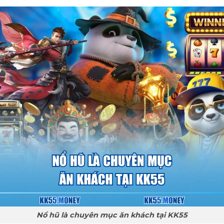
Nổ hũ là chuyên mục ăn khách tại KK55