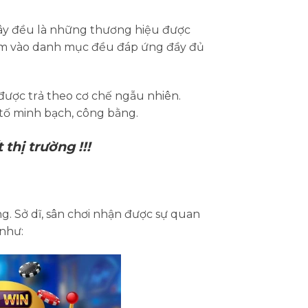
 Đây đều là những thương hiệu được
hêm vào danh mục đều đáp ứng đầy đủ
ược trả theo cơ chế ngẫu nhiên.
 tố minh bạch, công bằng.
thị trường !!!
g. Sở dĩ, sân chơi nhận được sự quan
 như: