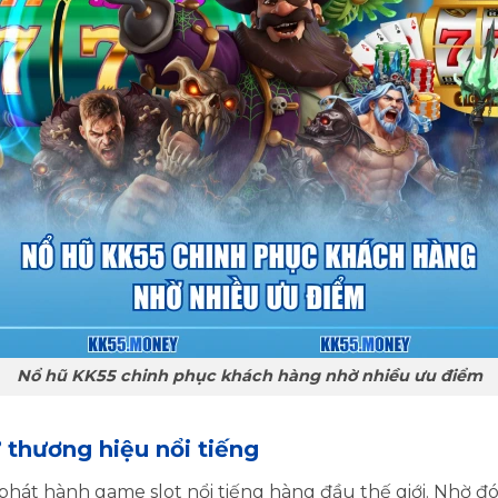
Nổ hũ KK55 chinh phục khách hàng nhờ nhiều ưu điểm
thương hiệu nổi tiếng
à phát hành game slot nổi tiếng hàng đầu thế giới. Nhờ 