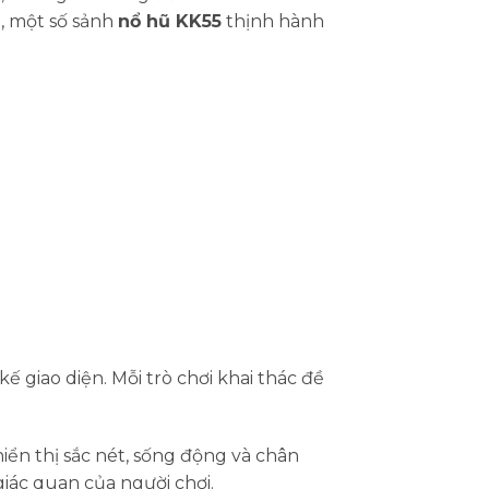
t, một số sảnh
nổ hũ KK55
thịnh hành
kế giao diện. Mỗi trò chơi khai thác đề
iển thị sắc nét, sống động và chân
iác quan của người chơi.