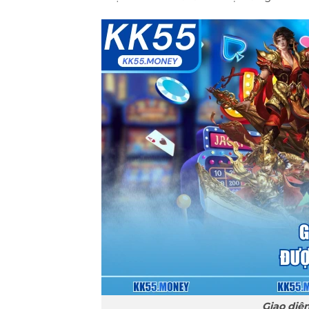
Giao diệ