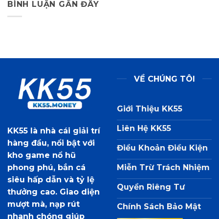
BÌNH LUẬN GẦN ĐÂY
VỀ CHÚNG TÔI
Giới Thiệu KK55
Liên Hệ KK55
KK55
là nhà cái giải trí
hàng đầu, nổi bật với
Điều Khoản Điều Kiện
kho game nổ hũ
phong phú, bắn cá
Miễn Trừ Trách Nhiệm
siêu hấp dẫn và tỷ lệ
Quyền Riêng Tư
thưởng cao. Giao diện
mượt mà, nạp rút
Chính Sách Bảo Mật
nhanh chóng giúp