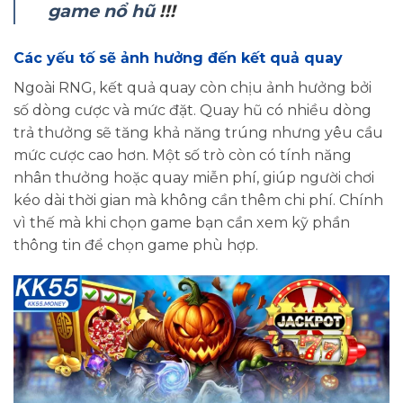
game nổ hũ
!!!
Các yếu tố sẽ ảnh hưởng đến kết quả quay
Ngoài RNG, kết quả quay còn chịu ảnh hưởng bởi
số dòng cược và mức đặt. Quay hũ có nhiều dòng
trả thưởng sẽ tăng khả năng trúng nhưng yêu cầu
mức cược cao hơn. Một số trò còn có tính năng
nhân thưởng hoặc quay miễn phí, giúp người chơi
kéo dài thời gian mà không cần thêm chi phí. Chính
vì thế mà khi chọn game bạn cần xem kỹ phần
thông tin để chọn game phù hợp.