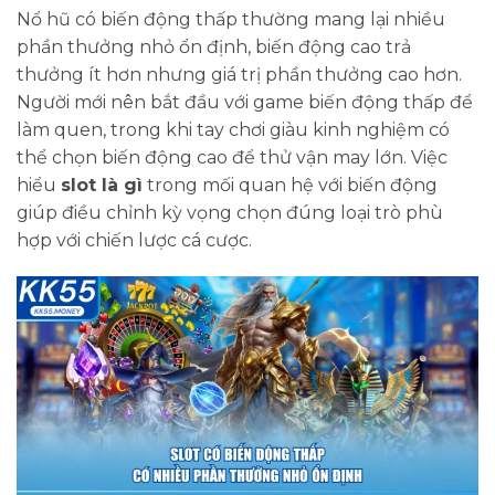
Nổ hũ có biến động thấp thường mang lại nhiều
phần thưởng nhỏ ổn định, biến động cao trả
thưởng ít hơn nhưng giá trị phần thưởng cao hơn.
Người mới nên bắt đầu với game biến động thấp để
làm quen, trong khi tay chơi giàu kinh nghiệm có
thể chọn biến động cao để thử vận may lớn. Việc
hiểu
slot là gì
trong mối quan hệ với biến động
giúp điều chỉnh kỳ vọng chọn đúng loại trò phù
hợp với chiến lược cá cược.