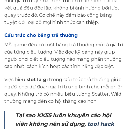
một giá trị duy nhất hiển thị lên màn hình. Tất cả
kết quả đều độc lập, không bị ảnh hưởng bởi lượt
quay trước đó. Cơ chế này đảm bảo công bằng
tuyệt đối loại bỏ mọi hình thức can thiệp.
Cấu trúc cho bảng trả thưởng
Mỗi game đều có một bảng trả thưởng mô tả giá trị
của từng biểu tượng. Việc đọc kỹ bảng này giúp
người chơi biết biểu tượng nào mang phần thưởng
cao nhất, cách kích hoạt các tính năng đặc biệt.
Việc hiểu
slot là gì
trong cấu trúc trả thưởng giúp
người chơi dự đoán giá trị trung bình cho mỗi phiên
quay. Những trò có nhiều biểu tượng Scatter, Wild
thường mang đến cơ hội thắng cao hơn.
Tại sao
KK55
luôn khuyến cáo hội
viên không nên sử dụng,
tool hack