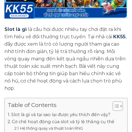
Slot là gì
là câu hỏi được nhiều tay chơi đặt ra khi
tìm hiểu về đổi thưởng trực tuyến. Tại nhà cái
KK55
,
đây được xem là trò có lượng người tham gia cao
nhờ tính đơn giản, tỷ lệ trả thưởng rõ ràng. Mỗi
vòng quay mang đến kết quả ngẫu nhiên dựa trên
thuật toán xác suất minh bạch. Bài viết này cung
cấp toàn bộ thông tin giúp bạn hiểu chính xác về
nổ hũ, cơ chế hoạt động và cách lựa chọn trò phù
hợp.
Table of Contents
Slot là gì và tại sao lại được yêu thích đến vậy?
Cơ chế hoạt động của slot và tỷ lệ thắng cụ thể
Hệ thống quay và thuật toán RNG