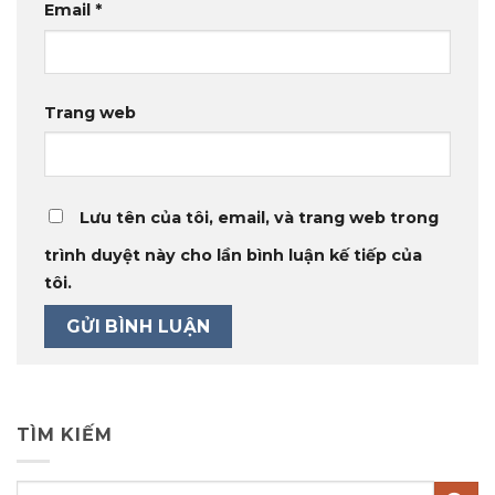
Email
*
Trang web
Lưu tên của tôi, email, và trang web trong
trình duyệt này cho lần bình luận kế tiếp của
tôi.
TÌM KIẾM