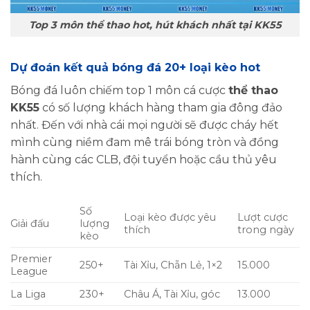
Top 3 môn thể thao hot, hút khách nhất tại KK55
Dự đoán kết quả bóng đá 20+ loại kèo hot
Bóng đá luôn chiếm top 1 môn cá cược
thể thao
KK55
có số lượng khách hàng tham gia đông đảo
nhất. Đến với nhà cái mọi người sẽ được cháy hết
mình cùng niềm đam mê trái bóng tròn và đồng
hành cùng các CLB, đội tuyển hoặc cầu thủ yêu
thích.
Số
Loại kèo được yêu
Lượt cược
Giải đấu
lượng
thích
trong ngày
kèo
Premier
250+
Tài Xỉu, Chẵn Lẻ, 1×2
15.000
League
La Liga
230+
Châu Á, Tài Xỉu, góc
13.000