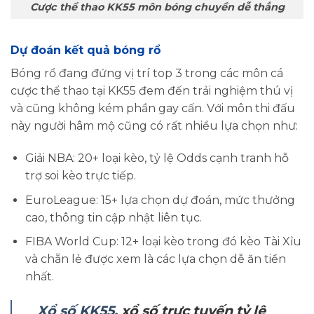
Cược thể thao KK55 môn bóng chuyền dễ thắng
Dự đoán kết quả bóng rổ
Bóng rổ đang đứng vị trí top 3 trong các môn cá
cược thể thao tại KK55 đem đến trải nghiệm thú vị
và cũng không kém phần gay cấn. Với môn thi đấu
này người hâm mộ cũng có rất nhiều lựa chọn như:
Giải NBA: 20+ loại kèo, tỷ lệ Odds cạnh tranh hỗ
trợ soi kèo trực tiếp.
EuroLeague: 15+ lựa chọn dự đoán, mức thưởng
cao, thông tin cập nhật liên tục.
FIBA World Cup: 12+ loại kèo trong đó kèo Tài Xỉu
và chẵn lẻ được xem là các lựa chọn dễ ăn tiền
nhất.
Xổ số KK55
, xổ số trực tuyến tỷ lệ