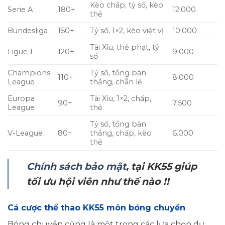
Kèo chấp, tỷ số, kèo
Serie A
180+
12.000
thẻ
Bundesliga
150+
Tỷ số, 1×2, kèo việt vị
10.000
Tài Xỉu, thẻ phạt, tỷ
Ligue 1
120+
9.000
số
Champions
Tỷ số, tổng bàn
110+
8.000
League
thắng, chẵn lẻ
Europa
Tài Xỉu, 1×2, chấp,
90+
7.500
League
thẻ
Tỷ số, tổng bàn
V-League
80+
thắng, chấp, kèo
6.000
thẻ
Chính sách bảo mật
, tại KK55 giúp
tối ưu hội viên như thế nào !!
Cá cược thể thao KK55 môn bóng chuyền
Bóng chuyền cũng là một trong các lựa chọn dự