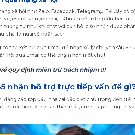
mạng xã hội như Zalo, Facebook, Telegram,… Tại đây có 
ch vụ, event, khuyến mãi,… Khi cần hỗ trợ người chơi cũn
in tương tự như khi chat với bạn bè là sẽ nhận được ph
g phải lo ngại về ngân sách.
có thể kết nối qua Email để nhận xử lý chuyên sâu về k
hản hồi qua Email có thể chậm hơn một chút.
ý về quy định
miễn trừ trách nhiệm
!!!
5 nhận hỗ trợ trực tiếp vấn đề gì
rí đẳng cấp top đầu nhà cái đặc biệt chú trọng đến trải
rợ trực tiếp tất cả các thắc mắc, cung cấp thông tin và