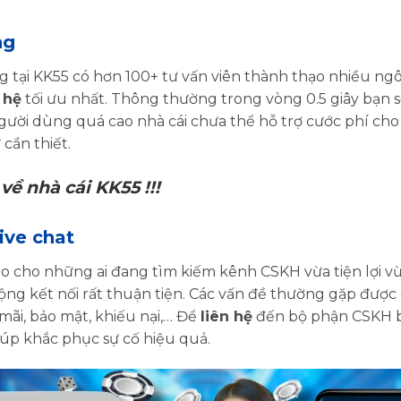
ng
ại KK55 có hơn 100+ tư vấn viên thành thạo nhiều ngô
 hệ
tối ưu nhất. Thông thường trong vòng 0.5 giây bạn 
gười dùng quá cao nhà cái chưa thể hỗ trợ cước phí cho 
cần thiết.
về nhà cái KK55 !!!
ive chat
 cho những ai đang tìm kiếm kênh CSKH vừa tiện lợi vừa 
động kết nối rất thuận tiện. Các vấn đề thường gặp đượ
ãi, bảo mật, khiếu nại,… Để
liên hệ
đến bộ phận CSKH bạ
iúp khắc phục sự cố hiệu quả.