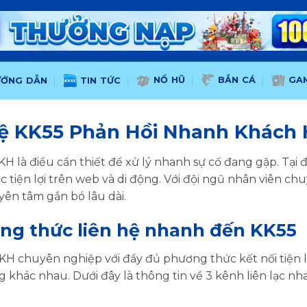
NỔ HŨ
BẮN CÁ
GAM
ƯỚNG DẪN
TIN TỨC
Hệ KK55 Phản Hồi Nhanh Khách 
H là điều cần thiết để xử lý nhanh sự cố đang gặp. Tại đ
c tiện lợi trên web và di động. Với đội ngũ nhân viên c
 yên tâm gắn bó lâu dài.
ơng thức liên hệ nhanh đến KK55
KH chuyên nghiệp với đầy đủ phương thức kết nối tiện lợ
g khác nhau. Dưới đây là thông tin về 3 kênh liên lạc 