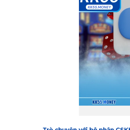
Trò chuyện với bộ phận CSK