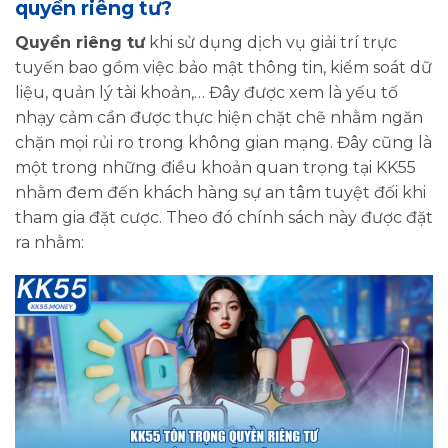
quyền riêng tư?
Quyền riêng tư
khi sử dụng dịch vụ giải trí trực
tuyến bao gồm việc bảo mật thông tin, kiểm soát dữ
liệu, quản lý tài khoản,… Đây được xem là yếu tố
nhạy cảm cần được thực hiện chặt chẽ nhằm ngăn
chặn mọi rủi ro trong không gian mạng. Đây cũng là
một trong những điều khoản quan trọng tại KK55
nhằm đem đến khách hàng sự an tâm tuyệt đối khi
tham gia đặt cược. Theo đó chính sách này được đặt
ra nhằm: