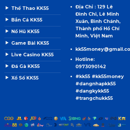
Địa Chỉ : 129 Lê
Thể Thao KK55
Đình Chi, Lê Minh
Bắn Cá KK55
Xuân, Bình Chánh,
Thành phố Hồ Chí
Nổ Hũ KK55
Minh, Việt Nam
Game Bài KK55
kk55money@gmail.c
Live Casino KK55
Hotline:
Đá Gà KK55
0973090142
#kk55 #kk55money
Xổ Số KK55
#dangnhapkk55
#dangkykk55
#trangchukk55