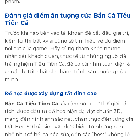
phẩm.
Đánh giá điểm ấn tượng của Bắn Cá Tiểu
Tiên Cá
Trước khi nạp tiền vào tài khoản để bắt đầu giải trí,
kiếm lời thì bất kỳ ai cũng sẽ tìm hiểu về ưu điểm
nổi bật của game. Hãy cùng tham khảo những
nhận xét khách quan, thực tế từ những người đã
trải nghiệm Tiểu Tiên Cá, để có cái nhìn toàn diện &
chuẩn bị tốt nhất cho hành trình săn thưởng của
mình.
Đồ họa được xây dựng rất đỉnh cao
Bắn Cá Tiểu Tiên Cá
lấy cảm hứng từ thế giới cổ
tích, được đầu tư đồ họa hiện đại đạt chuẩn 3D,
mang đến hình ảnh sắc nét, chân thực đến từng chi
tiết. Hơn 50 loài sinh vật dưới biển, từ những con
nhỏ như cá hề, cá nóc, sứa, đến các “boss” khổng lồ