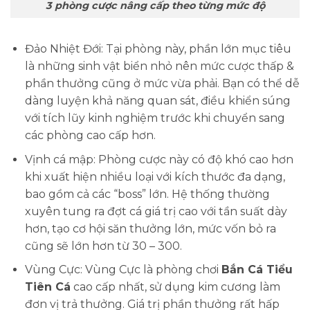
3 phòng cược nâng cấp theo từng mức độ
Đảo Nhiệt Đới: Tại phòng này, phần lớn mục tiêu
là những sinh vật biển nhỏ nên mức cược thấp &
phần thưởng cũng ở mức vừa phải. Bạn có thể dễ
dàng luyện khả năng quan sát, điều khiển súng
với tích lũy kinh nghiệm trước khi chuyển sang
các phòng cao cấp hơn.
Vịnh cá mập: Phòng cược này có độ khó cao hơn
khi xuất hiện nhiều loại với kích thước đa dạng,
bao gồm cả các “boss” lớn. Hệ thống thường
xuyên tung ra đợt cá giá trị cao với tần suất dày
hơn, tạo cơ hội săn thưởng lớn, mức vốn bỏ ra
cũng sẽ lớn hơn từ 30 – 300.
Vùng Cực: Vùng Cực là phòng chơi
Bắn Cá Tiểu
Tiên Cá
cao cấp nhất, sử dụng kim cương làm
đơn vị trả thưởng. Giá trị phần thưởng rất hấp