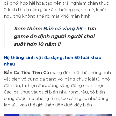
cả phối hợp hài hòa, tạo nên trải nghiệm chân thực
& kích thích cảm giác săn thưởng mạnh mẽ, khiến
ngư thủ không thể rời mắt khỏi màn hình.
Xem thêm:
Bắn cá vàng h5
– tựa
game ổn định người người chơi
suốt hơn 10 năm !!
Hệ thống sinh vật đa dạng, hơn 50 loài khác
nhau
Bắn Cá Tiểu Tiên Cá
mang đến một hệ thống sinh
vật biển vô cùng đa dạng với hàng chục loài từ nhỏ
đến lớn, tái hiện đại dương sống động chân thực.
Các loại thực vật dưới biển như rong, rêu, cỏ biển
cũng được mô phỏng tỉ mỉ, tạo cảm giác như đang
lặn sâu vào thế giới thần tiên dưới đáy biển.