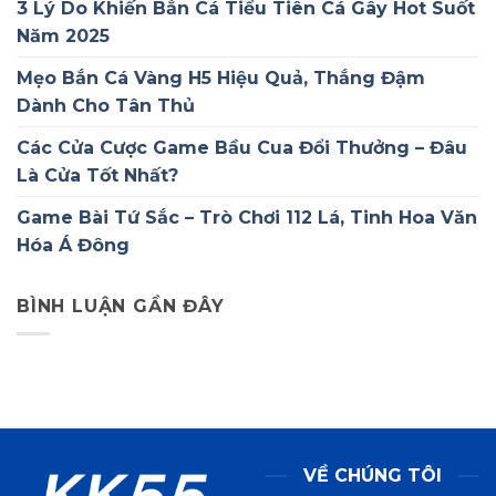
3 Lý Do Khiến Bắn Cá Tiểu Tiên Cá Gây Hot Suốt
Năm 2025
Mẹo Bắn Cá Vàng H5 Hiệu Quả, Thắng Đậm
Dành Cho Tân Thủ
Các Cửa Cược Game Bầu Cua Đổi Thưởng – Đâu
Là Cửa Tốt Nhất?
Game Bài Tứ Sắc – Trò Chơi 112 Lá, Tinh Hoa Văn
Hóa Á Đông
BÌNH LUẬN GẦN ĐÂY
VỀ CHÚNG TÔI