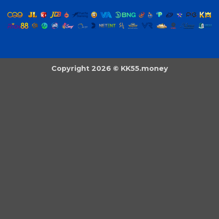
Copyright 2026 ©
KK55.money