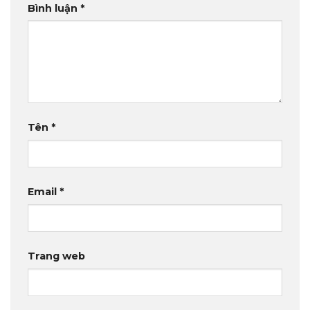
Bình luận
*
Tên
*
Email
*
Trang web