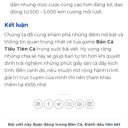
dẫn nhưng mức cược cũng cao hơn đáng kể, dao
động từ 500 – 5.000 kim cương mỗi lượt.
Kết luận
Chúng ta đã cùng khám phá những điểm nổi bật và
thông tin quan trọng nhất về tựa game
Bắn Cá
Tiểu Tiên Cá
trong suốt bài viết. Hy vọng rằng
những chia sẻ này sẽ giúp bạn tự tin hơn khi quyết
định trải nghiệm những phút giây săn cá đầy kịch
tính. Bên cạnh đó, nếu muốn mở rộng hành trình
giải trí trực tuyến của mình thì nên tham khảo
thêm tại KK55 nhé.
Bài viết này được đăng trong
Bắn Cá
. Đánh dấu
liên kết