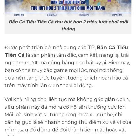
Bắn Cá Tiểu Tiên Cá thu hút hơn 2 triệu lượt chơi mỗi
tháng
Được phát triển bởi nhà cung cấp TP,
Bắn Cá Tiểu
Tiên Cá
là sản phẩm tâm đắc, cam kết mang lại trải
nghiệm mượt mà công bằng cho bất kỳ ai. Hiện nay,
bạn có thể truy cập game mọi lúc, mọi nơi thông
qua nền tảng trực tuyến, tương thích hoàn hảo cả
trên máy tính lẫn điện thoại di động.
Với khả năng chơi liên tục mà không gặp gián đoạn,
siêu phẩm này đã mở ra cơ hội săn thưởng cực lớn.
Mỗi loài sinh vật sẽ tương ứng mức xu cụ thể, chỉ
cần hạ gục là sẽ nhanh chóng thu điểm xu về ví của
mình, sau đó dùng để đổi thành tiền mặt hoặc vật