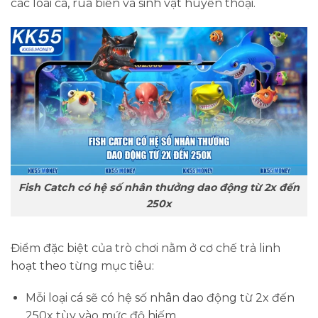
các loài cá, rùa biển và sinh vật huyền thoại.
Fish Catch có hệ số nhân thưởng dao động từ 2x đến
250x
Điểm đặc biệt của trò chơi nằm ở cơ chế trả linh
hoạt theo từng mục tiêu:
Mỗi loại cá sẽ có hệ số nhân dao động từ 2x đến
250x tùy vào mức độ hiếm.