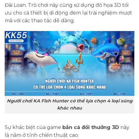
Đài Loan. Trò chơi này cũng sử dụng đồ họa 3D tối
ưu cho cả thiết bị di động đem lại trải nghiệm mượt
mà với các thao tác dễ dàng.
Người chơi KA Fish Hunter có thể lựa chọn 4 loại súng
khác nhau
Sự khác biệt của game
bắn cá đổi thưởng 3D
này
là nằm ở tính chiến thuật cao: