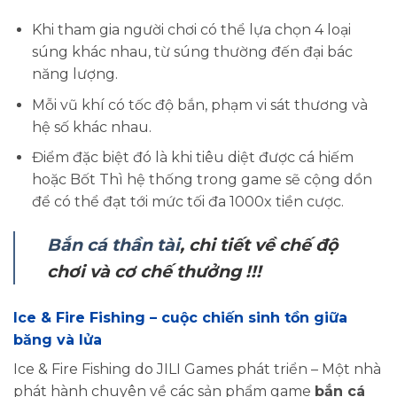
Khi tham gia người chơi có thể lựa chọn 4 loại
súng khác nhau, từ súng thường đến đại bác
năng lượng.
Mỗi vũ khí có tốc độ bắn, phạm vi sát thương và
hệ số khác nhau.
Điểm đặc biệt đó là khi tiêu diệt được cá hiếm
hoặc Bốt Thì hệ thống trong game sẽ cộng dồn
để có thể đạt tới mức tối đa 1000x tiền cược.
Bắn cá thần tài
, chi tiết về chế độ
chơi và cơ chế thưởng !!!
Ice & Fire Fishing – cuộc chiến sinh tồn giữa
băng và lửa
Ice & Fire Fishing do JILI Games phát triển – Một nhà
phát hành chuyên về các sản phẩm game
bắn cá