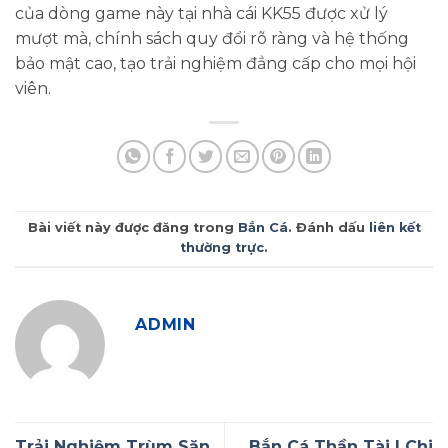
của dòng game này tại nhà cái KK55 được xử lý
mượt mà, chính sách quy đổi rõ ràng và hệ thống
bảo mật cao, tạo trải nghiệm đẳng cấp cho mọi hội
viên.
Bài viết này được đăng trong
Bắn Cá
. Đánh dấu
liên kết
thường trực
.
ADMIN
Trải Nghiệm Trùm Săn
Bắn Cá Thần Tài | Chi