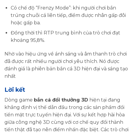
Có chế độ “Frenzy Mode”: khi người chơi bắn
trúng chuỗi cá liên tiếp, điểm được nhân gấp đôi
hoặc gấp ba.
Đồng thời thì RTP trung bình của trò chơi đạt
khoảng 95,8%.
Nhờ vào hiệu ứng về ánh sáng và âm thanh trò chơi
đã được rất nhiều người chơi yêu thích. Nó được
đánh giá là phiên bản bắn cá 3D hiện đại và sáng tạo
nhất
Lời kết
Dòng game
bắn cá đổi thưởng 3D
hiện tại đang
khẳng định vị thế dẫn đầu trong các sản phẩm đổi
tiền mặt trực tuyến hiện đại. Với sự kết hợp hài hòa
giữa công nghệ 3D cùng với cơ chế quy đổi thành
tiền thật đã tạo nên điểm nhấn đặc biệt. Các trò chơi