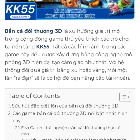
Bắn cá đổi thưởng 3D
là xu hướng giải trí mới
trong cộng đồng game thủ yêu thích các trò chơi
tại nền tảng
KK55
. Tất cả các hình ảnh trong các
game này đều được xây dựng bằng công nghệ mô
phỏng 3D hiện đại tạo cảm giác như thật. Với hệ
thống đổi quà giá trị bằng xu hoặc vàng, Mỗi một
lần “ra đạn” sẽ là cơ hội để bạn nâng cấp tài khoản.
Table of Contents
Sức hút đặc biệt lớn của bắn cá đổi thưởng 3D
Các game bắn cá đổi thưởng 3D nổi bật nhất hiện
nay
Fish Catch – trải nghiệm săn cá đổi thưởng thực tế
cao