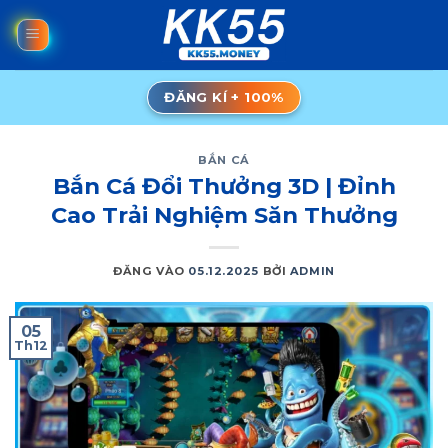
Bỏ
qua
nội
dung
ĐĂNG KÍ + 100%
BẮN CÁ
Bắn Cá Đổi Thưởng 3D | Đỉnh
Cao Trải Nghiệm Săn Thưởng
ĐĂNG VÀO
05.12.2025
BỞI
ADMIN
05
Th12