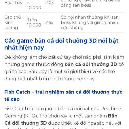
Bậc thầy
–
2.0x
dàng săn boss
10.000
Cao thủ
Cơ hội nhận thưởng khi săn
Trên
kim
2.5x
boss khủng với giá trị nhân
10.000
cương
cực khủng
Các game bắn cá đổi thưởng 3D nổi bật
nhất hiện nay
Để không làm cho bất cứ tay chơi nào phải tìm kiếm
những game thuộc dòng
bắn cá đổi thưởng 3D
có
giá trị cao. Sau đây là một số giới thiệu về các trò
đang hot nhất trên thị trường hiện nay:
Fish Catch – trải nghiệm săn cá đổi thưởng thực
tế cao
Fish Catch là tựa game bắn cá nổi bật của Realtime
Gaming (RTG). Trò chơi này là một sản phẩm
Bắn
Cá đổi thưởng 3D
được thiết kế đồ họa sắc nét với