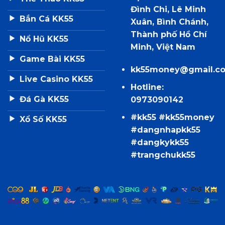
Đình Chi, Lê Minh
Bắn Cá KK55
Xuân, Bình Chánh,
Thành phố Hồ Chí
Nổ Hũ KK55
Minh, Việt Nam
Game Bài KK55
kk55money@gmail.c
Live Casino KK55
Hotline:
Đá Gà KK55
0973090142
#kk55 #kk55money
Xổ Số KK55
#dangnhapkk55
#dangkykk55
#trangchukk55