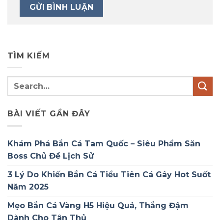
TÌM KIẾM
BÀI VIẾT GẦN ĐÂY
Khám Phá Bắn Cá Tam Quốc – Siêu Phẩm Săn
Boss Chủ Đề Lịch Sử
3 Lý Do Khiến Bắn Cá Tiểu Tiên Cá Gây Hot Suốt
Năm 2025
Mẹo Bắn Cá Vàng H5 Hiệu Quả, Thắng Đậm
Dành Cho Tân Thủ