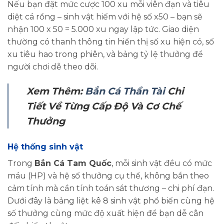
Nếu bạn đặt mức cược 100 xu mỗi viên đạn và tiêu
diệt cá rồng – sinh vật hiếm với hệ số x50 – bạn sẽ
nhận 100 x 50 = 5.000 xu ngay lập tức. Giao diện
thường có thanh thông tin hiển thị số xu hiện có, số
xu tiêu hao trong phiên, và bảng tỷ lệ thưởng để
người chơi dễ theo dõi.
Xem Thêm:
Bắn Cá Thần Tài
Chi
Tiết Về Từng Cấp Độ Và Cơ Chế
Thưởng
Hệ thống sinh vật
Trong
Bắn Cá Tam Quốc
, mỗi sinh vật đều có mức
máu (HP) và hệ số thưởng cụ thể, không bắn theo
cảm tính mà cần tính toán sát thương – chi phí đạn.
Dưới đây là bảng liệt kê 8 sinh vật phổ biến cùng hệ
số thưởng cùng mức độ xuất hiện để bạn dễ cân