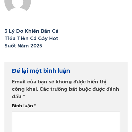
3 Lý Do Khiến Bắn Cá
Tiểu Tiên Cá Gây Hot
Suốt Năm 2025
Để lại một bình luận
Email của bạn sẽ không được hiển thị
công khai.
Các trường bắt buộc được đánh
dấu
*
Bình luận
*