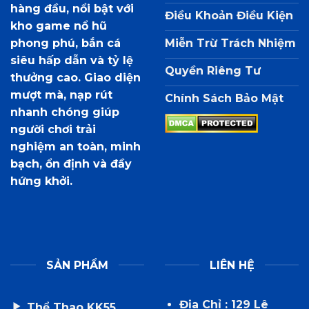
hàng đầu, nổi bật với
Điều Khoản Điều Kiện
kho game nổ hũ
phong phú, bắn cá
Miễn Trừ Trách Nhiệm
siêu hấp dẫn và tỷ lệ
Quyền Riêng Tư
thưởng cao. Giao diện
mượt mà, nạp rút
Chính Sách Bảo Mật
nhanh chóng giúp
người chơi trải
nghiệm an toàn, minh
bạch, ổn định và đầy
hứng khởi.
SẢN PHẨM
LIÊN HỆ
Địa Chỉ : 129 Lê
Thể Thao KK55