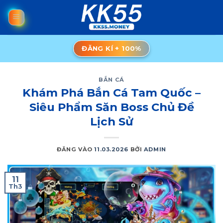
Bỏ
qua
nội
dung
ĐĂNG KÍ + 100%
BẮN CÁ
Khám Phá Bắn Cá Tam Quốc –
Siêu Phẩm Săn Boss Chủ Đề
Lịch Sử
ĐĂNG VÀO
11.03.2026
BỞI
ADMIN
11
Th3