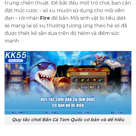
trung chiến thuật. Để bắt đầu một trò chơi, bạn cần
đặt mức cược – số xu muốn sử dụng cho mỗi viên
đạn – rồi nhấn
Fire
để bắn. Mỗi sinh vật bị tiêu diệt
sẽ mang lại số xu thưởng tương ứng theo hệ số đã
được thiết kế sẵn dựa trên độ hiếm và điểm sức
mạnh.
Quy tắc chơi Bắn Cá Tam Quốc cơ bản và dể hiểu