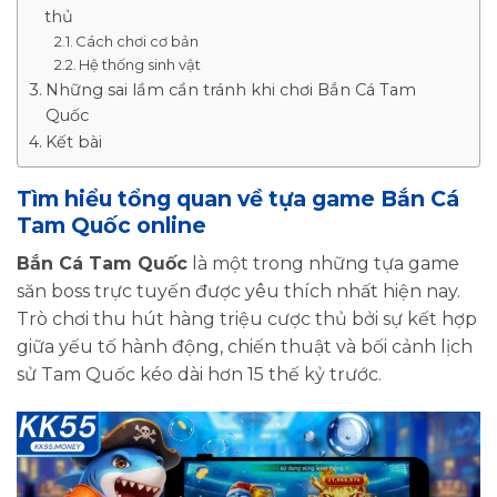
thủ
Cách chơi cơ bản
Hệ thống sinh vật
Những sai lầm cần tránh khi chơi Bắn Cá Tam
Quốc
Kết bài
Tìm hiểu tổng quan về tựa game Bắn Cá
Tam Quốc online
Bắn Cá Tam Quốc
là một trong những tựa game
săn boss trực tuyến được yêu thích nhất hiện nay.
Trò chơi thu hút hàng triệu cược thủ bởi sự kết hợp
giữa yếu tố hành động, chiến thuật và bối cảnh lịch
sử Tam Quốc kéo dài hơn 15 thế kỷ trước.