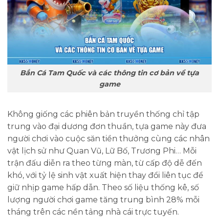
Bắn Cá Tam Quốc và các thông tin cơ bản về tựa
game
Không giống các phiên bản truyền thống chỉ tập
trung vào đại dương đơn thuần, tựa game này đưa
người chơi vào cuộc săn tiền thưởng cùng các nhân
vật lịch sử như Quan Vũ, Lữ Bố, Trương Phi… Mỗi
trận đấu diễn ra theo từng màn, từ cấp độ dễ đến
khó, với tỷ lệ sinh vật xuất hiện thay đổi liên tục để
giữ nhịp game hấp dẫn. Theo số liệu thống kê, số
lượng người chơi game tăng trung bình 28% mỗi
tháng trên các nền tảng nhà cái trực tuyến.