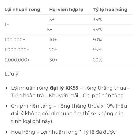
Lợi nhuận ròng
Hội viên hợp lệ
Tỷ lệ hoa hồng
3+
35%
1+
5+
45%
100.000+
10+
50%
1.000.000+
20+
55%
5.000.000+
30+
60%
Lưu ý:
Lợi nhuận ròng
đại lý KK55
= Tổng thắng thua –
Tiền hoàn trả – Khuyến mãi – Chi phí nền tảng.
Chi phí nền tảng = Tổng thắng thua x 10% (nếu
đại lý không có lợi nhuận âm thì sẽ không cần
tính loại phí này).
Hoa hồng = Lợi nhuận ròng * Tỷ lệ đã được