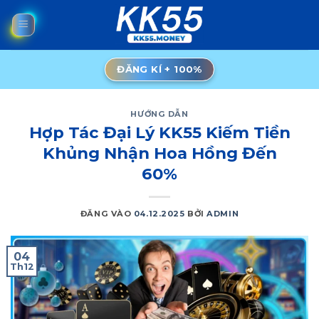
Bỏ
qua
nội
dung
ĐĂNG KÍ + 100%
HƯỚNG DẪN
Hợp Tác Đại Lý KK55 Kiếm Tiền
Khủng Nhận Hoa Hồng Đến
60%
ĐĂNG VÀO
04.12.2025
BỞI
ADMIN
04
Th12