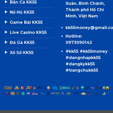
Bắn Cá KK55
Xuân, Bình Chánh,
Thành phố Hồ Chí
Nổ Hũ KK55
Minh, Việt Nam
Game Bài KK55
kk55money@gmail.c
Live Casino KK55
Hotline:
Đá Gà KK55
0973090142
#kk55 #kk55money
Xổ Số KK55
#dangnhapkk55
#dangkykk55
#trangchukk55