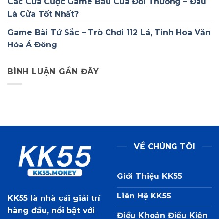
Các Cửa Cược Game Bầu Cua Đổi Thưởng – Đâu
Là Cửa Tốt Nhất?
Game Bài Tứ Sắc – Trò Chơi 112 Lá, Tinh Hoa Văn
Hóa Á Đông
BÌNH LUẬN GẦN ĐÂY
VỀ CHÚNG TÔI
Giới Thiệu KK55
Liên Hệ KK55
KK55
là nhà cái giải trí
hàng đầu, nổi bật với
Điều Khoản Điều Kiện