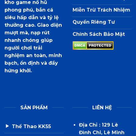
kho game nổ hũ
phong phú, bắn cá
Miễn Trừ Trách Nhiệm
siêu hấp dẫn và tỷ lệ
Quyền Riêng Tư
thưởng cao. Giao diện
mượt mà, nạp rút
Chính Sách Bảo Mật
nhanh chóng giúp
người chơi trải
nghiệm an toàn, minh
bạch, ổn định và đầy
hứng khởi.
SẢN PHẨM
LIÊN HỆ
Địa Chỉ : 129 Lê
Thể Thao KK55
Đình Chi, Lê Minh