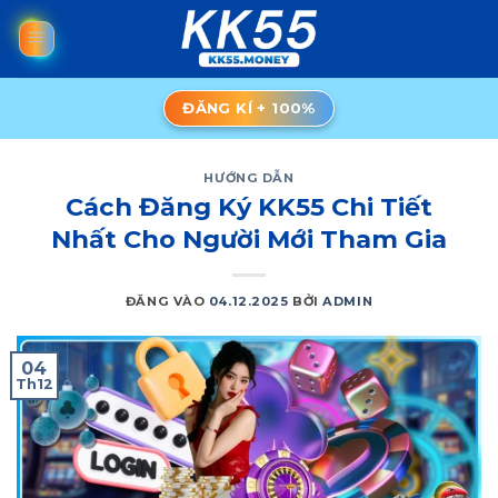
Bỏ
qua
nội
dung
ĐĂNG KÍ + 100%
HƯỚNG DẪN
Cách Đăng Ký KK55 Chi Tiết
Nhất Cho Người Mới Tham Gia
ĐĂNG VÀO
04.12.2025
BỞI
ADMIN
04
Th12