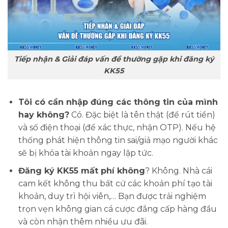
Tiếp nhận & Giải đáp vấn đề thường gặp khi đăng ký
KK55
Tôi có cần nhập đúng các thông tin của mình
hay không?
Có. Đặc biệt là tên thật (để rút tiền)
và số điện thoại (để xác thực, nhận OTP). Nếu hệ
thống phát hiện thông tin sai/giả mạo người khác
sẽ bị khóa tài khoản ngay lập tức.
Đăng ký KK55 mất phí không
? Không. Nhà cái
cam kết không thu bất cứ các khoản phí tạo tài
khoản, duy trì hội viên,… Bạn được trải nghiệm
trọn vẹn không gian cá cược đẳng cấp hàng đầu
và còn nhận thêm nhiều ưu đãi.