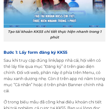
Tạo tài khoản KK55 chi tiết thực hiện nhanh trong 1
phút
Bước 1: Lấy form đăng ký KK55
Sau khi truy cập đúng link/app nhà cái, hội viên có
thể lấy file qua mục “Đăng ký” ở trên giao diện
chính. Đối với web, phần này ở phía trên Menu, có
màu xanh dương nhẹ. Còn ở trên app nó nằm trong
mục “Cá nhân” hoặc ở trên phần Banner chính nhà
cái.
Ở trong biểu mẫu đã công khai điều khoản chi tiết
khi trải nghiệm, cá cược tại KK55. Bạn vui lòng đọc