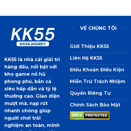
VỀ CHÚNG TÔI
Giới Thiệu KK55
Liên Hệ KK55
KK55
là nhà cái giải trí
hàng đầu, nổi bật với
Điều Khoản Điều Kiện
kho game nổ hũ
phong phú, bắn cá
Miễn Trừ Trách Nhiệm
siêu hấp dẫn và tỷ lệ
Quyền Riêng Tư
thưởng cao. Giao diện
mượt mà, nạp rút
Chính Sách Bảo Mật
nhanh chóng giúp
người chơi trải
nghiệm an toàn, minh